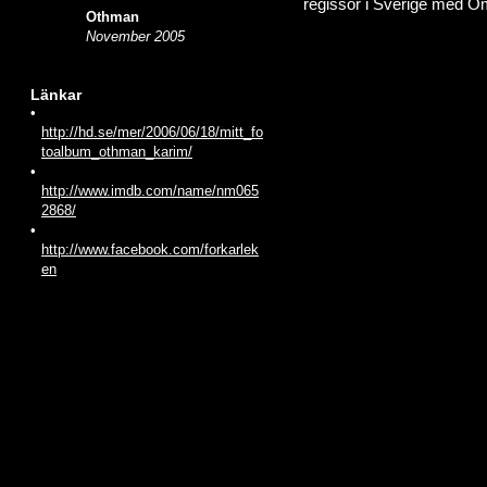
regissör i Sverige med O
Othman
November 2005
Länkar
•
http://hd.se/mer/2006/06/18/mitt_fo
toalbum_othman_karim/
•
http://www.imdb.com/name/nm065
2868/
•
http://www.facebook.com/forkarlek
en