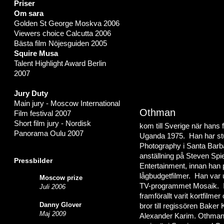
Priser
Om sara
Golden St George Moskva 2006
Viewers choice Calcutta 2006
Bästa film Nöjesguiden 2005
Squire Musa
Talent Highlight Award Berlin
2007
Jury Duty
Main jury - Moscow International
Othman
Film festival 2007
Short film jury - Nordisk
kom till Sverige när hans f
Panorama Oulu 2007
Uganda 1975. Han har stud
Photography i Santa Barbar
anställning på Steven Spi
Pressbilder
Entertainment, innan han
lågbudgetfilmer. Han var 
Moscow prize
TV-programmet Mosaik. I 
Juli 2006
framförallt varit kortfil
Danny Glover
bror till regissören Bake
Maj 2009
Alexander Karim. Othman